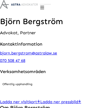
Hoppa till innehåll
Björn Bergström
Advokat, Partner
Kontaktinformation
bjorn.bergstrom@astralaw.se
070 508 47 68
Verksamhetsområden
Offentlig upphandling
Ladda ner visitkort
Ladda ner pressbild
Om Björn Bergström