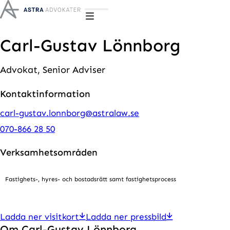
Hoppa till innehåll
Carl-Gustav Lönnborg
Advokat, Senior Adviser
Kontaktinformation
carl-gustav.lonnborg@astralaw.se
070-866 28 50
Verksamhetsområden
Fastighets-, hyres- och bostadsrätt samt fastighetsprocess
Ladda ner visitkort
Ladda ner pressbild
Om Carl-Gustav Lönnborg