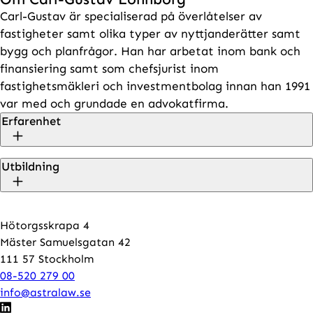
Carl-Gustav är specialiserad på överlåtelser av
fastigheter samt olika typer av nyttjanderätter samt
bygg och planfrågor. Han har arbetat inom bank och
finansiering samt som chefsjurist inom
fastighetsmäkleri och investmentbolag innan han 1991
var med och grundade en advokatfirma.
Erfarenhet
Utbildning
President: International Grouping of
Accoutants and Lawyers (IGAL)
Advokatfirman NOVA
Hötorgsskrapa 4
Expert i Småhusköpskommittén
Mäster Samuelsgatan 42
Bank och fastighetsjuridik
111 57 Stockholm
08-520 279 00
info@astralaw.se